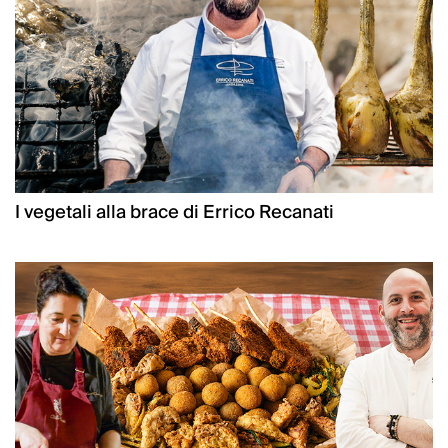
I vegetali alla brace di Errico Recanati