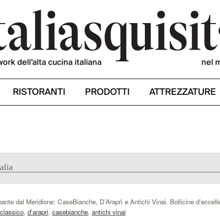
work dell’alta cucina italiana
nel 
RISTORANTI
PRODOTTI
ATTREZZATURE
alia
ante dal Meridione: CaseBianche, D’Araprì e Antichi Vinai. Bollicine d’eccell
classico
,
d’arapri
,
casebianche
,
antichi vinai