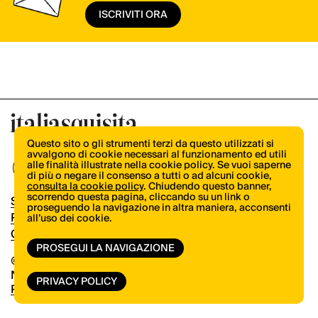
ISCRIVITI ORA
Questo sito o gli strumenti terzi da questo utilizzati si
avvalgono di cookie necessari al funzionamento ed utili
alle finalità illustrate nella cookie policy. Se vuoi saperne
di più o negare il consenso a tutti o ad alcuni cookie,
consulta la cookie policy
. Chiudendo questo banner,
scorrendo questa pagina, cliccando su un link o
Shop
proseguendo la navigazione in altra maniera, acconsenti
Pubblicità
all’uso dei cookie.
Contatti
PROSEGUI LA NAVIGAZIONE
© Copyright 2026.
Vertical.it
N.ro Iscrizione ROC 32504
PRIVACY POLICY
Privacy Policy