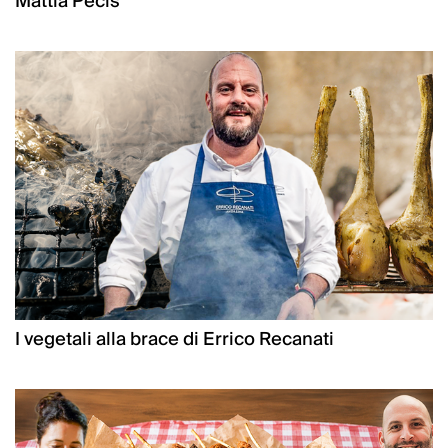
Mattia Pecis
I vegetali alla brace di Errico Recanati