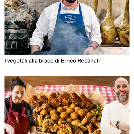
I vegetali alla brace di Errico Recanati