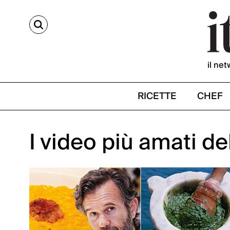
CERCA
il net
RICETTE
CHEF
I video più amati de