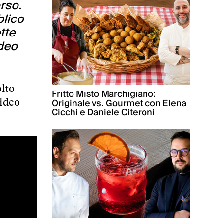
rso.
blico
tte
ideo
olto
Fritto Misto Marchigiano:
Originale vs. Gourmet con Elena
video
Cicchi e Daniele Citeroni