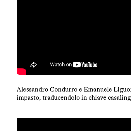
Alessandro Condurro e Emanuele Liguori 
impasto, traducendolo in chiave casaling