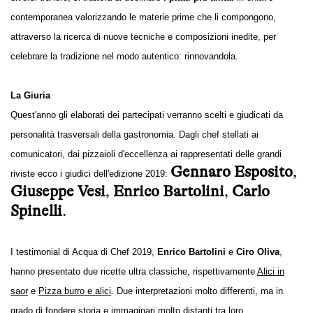
contemporanea valorizzando le materie prime che li compongono,
attraverso la ricerca di nuove tecniche e composizioni inedite, per
celebrare la tradizione nel modo autentico: rinnovandola.
La Giuria
Quest'anno gli elaborati dei partecipati verranno scelti e giudicati da
personalità trasversali della gastronomia. Dagli chef stellati ai
comunicatori, dai pizzaioli d'eccellenza ai rappresentati delle grandi
Gennaro Esposito
,
riviste ecco i giudici dell'edizione 2019:
Giuseppe Vesi
,
Enrico Bartolini
,
Carlo
Spinelli
.
I testimonial di Acqua di Chef 2019,
Enrico Bartolini
e
Ciro Oliva
,
hanno presentato due ricette ultra classiche, rispettivamente
Alici in
saor
e
Pizza burro e alici
. Due interpretazioni molto differenti, ma in
grado di fondere storia e immaginari molto distanti tra loro.