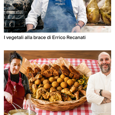
I vegetali alla brace di Errico Recanati