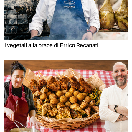
I vegetali alla brace di Errico Recanati