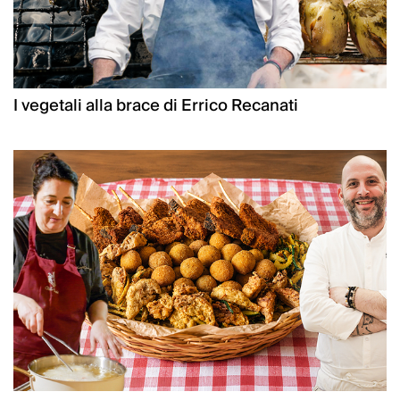
I vegetali alla brace di Errico Recanati