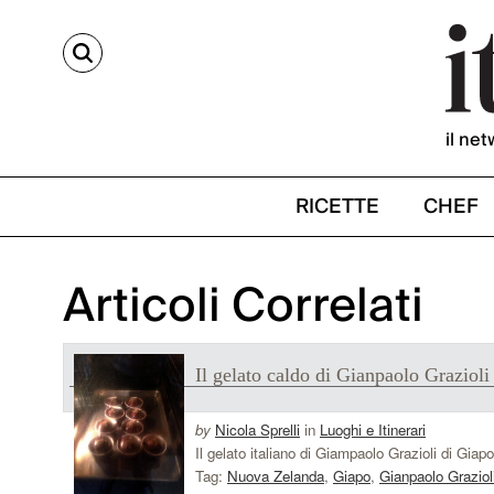
CERCA
il net
RICETTE
CHEF
Articoli Correlati
Il gelato caldo di Gianpaolo Grazioli
by
Nicola Sprelli
in
Luoghi e Itinerari
Il gelato italiano di Giampaolo Grazioli di Gia
Tag:
Nuova Zelanda
,
Giapo
,
Gianpaolo Graziol