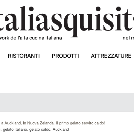
work dell’alta cucina italiana
nel 
RISTORANTI
PRODOTTI
ATTREZZATURE
po a Auckland, in Nuova Zelanda. Il primo gelato servito caldo!
i
,
gelato italiano
,
gelato caldo
,
Auckland