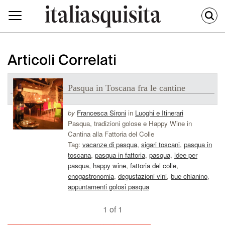
Articoli Correlati
Pasqua in Toscana fra le cantine
by
Francesca Sironi
in
Luoghi e Itinerari
Pasqua, tradizioni golose e Happy Wine in
Cantina alla Fattoria del Colle
Tag:
vacanze di pasqua
,
sigari toscani
,
pasqua in
toscana
,
pasqua in fattoria
,
pasqua
,
idee per
pasqua
,
happy wine
,
fattoria del colle
,
enogastronomia
,
degustazioni vini
,
bue chianino
,
appuntamenti golosi pasqua
1 of 1