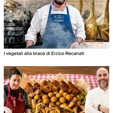
I vegetali alla brace di Errico Recanati