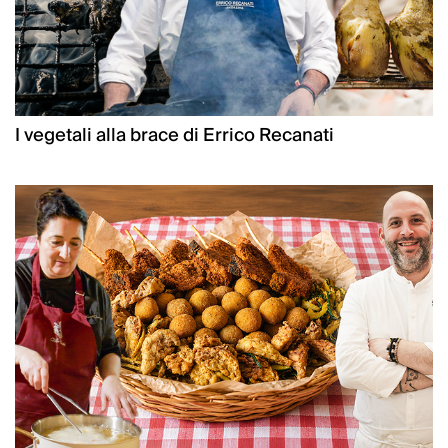
I vegetali alla brace di Errico Recanati