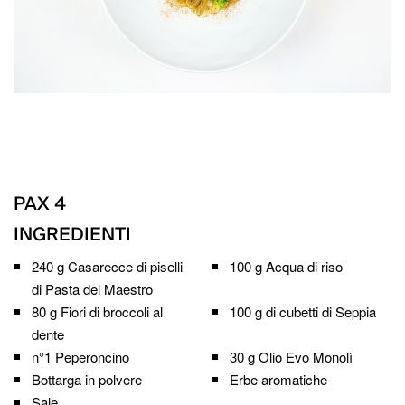
PAX
4
INGREDIENTI
240 g
Casarecce di piselli
100 g
Acqua di riso
di Pasta del Maestro
80 g
Fiori di broccoli al
100 g di cubetti di
Seppia
dente
n°1
Peperoncino
30 g
Olio Evo Monolì
Bottarga in polvere
Erbe aromatiche
Sale