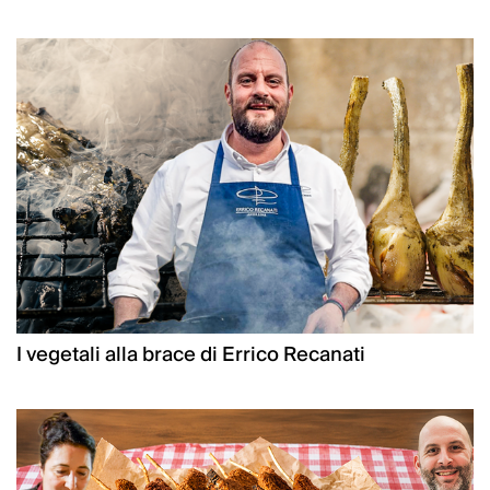
I vegetali alla brace di Errico Recanati