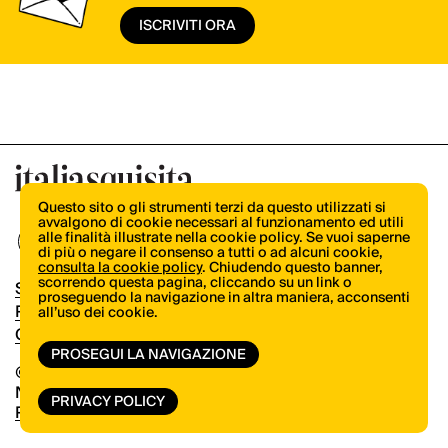
ISCRIVITI ORA
Questo sito o gli strumenti terzi da questo utilizzati si
avvalgono di cookie necessari al funzionamento ed utili
alle finalità illustrate nella cookie policy. Se vuoi saperne
di più o negare il consenso a tutti o ad alcuni cookie,
consulta la cookie policy
. Chiudendo questo banner,
scorrendo questa pagina, cliccando su un link o
Shop
proseguendo la navigazione in altra maniera, acconsenti
Pubblicità
all’uso dei cookie.
Contatti
PROSEGUI LA NAVIGAZIONE
© Copyright 2026.
Vertical.it
N.ro Iscrizione ROC 32504
PRIVACY POLICY
Privacy Policy