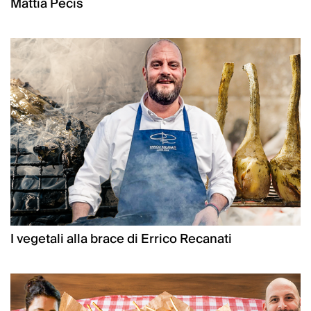
Mattia Pecis
I vegetali alla brace di Errico Recanati