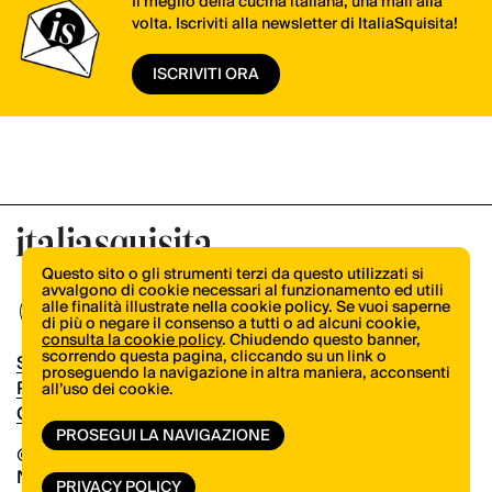
Il meglio della cucina italiana, una mail alla
volta. Iscriviti alla newsletter di ItaliaSquisita!
ISCRIVITI ORA
Questo sito o gli strumenti terzi da questo utilizzati si
avvalgono di cookie necessari al funzionamento ed utili
alle finalità illustrate nella cookie policy. Se vuoi saperne
di più o negare il consenso a tutti o ad alcuni cookie,
consulta la cookie policy
. Chiudendo questo banner,
scorrendo questa pagina, cliccando su un link o
Shop
proseguendo la navigazione in altra maniera, acconsenti
Pubblicità
all’uso dei cookie.
Contatti
PROSEGUI LA NAVIGAZIONE
© Copyright 2026.
Vertical.it
N.ro Iscrizione ROC 32504
PRIVACY POLICY