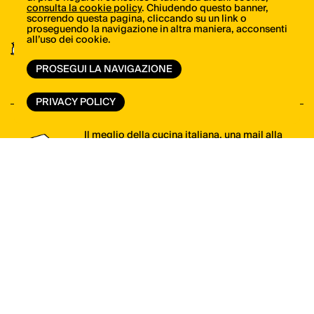
consulta la cookie policy
. Chiudendo questo banner,
scorrendo questa pagina, cliccando su un link o
proseguendo la navigazione in altra maniera, acconsenti
Scopri tutte le novità di libri e riviste di
all’uso dei cookie.
ItaliaSquisita
PROSEGUI LA NAVIGAZIONE
VAI ALLO SHOP
PRIVACY POLICY
Il meglio della cucina italiana, una mail alla
volta. Iscriviti alla newsletter di ItaliaSquisita!
ISCRIVITI ORA