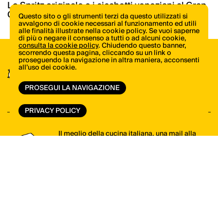
Lo Spritz originale e i cicchetti veneziani al Gran
Caffè Quadri dal 1778
Questo sito o gli strumenti terzi da questo utilizzati si
avvalgono di cookie necessari al funzionamento ed utili
alle finalità illustrate nella cookie policy. Se vuoi saperne
di più o negare il consenso a tutti o ad alcuni cookie,
consulta la cookie policy
. Chiudendo questo banner,
scorrendo questa pagina, cliccando su un link o
proseguendo la navigazione in altra maniera, acconsenti
Scopri tutte le novità di libri e riviste di
all’uso dei cookie.
ItaliaSquisita
PROSEGUI LA NAVIGAZIONE
VAI ALLO SHOP
PRIVACY POLICY
Il meglio della cucina italiana, una mail alla
volta. Iscriviti alla newsletter di ItaliaSquisita!
ISCRIVITI ORA