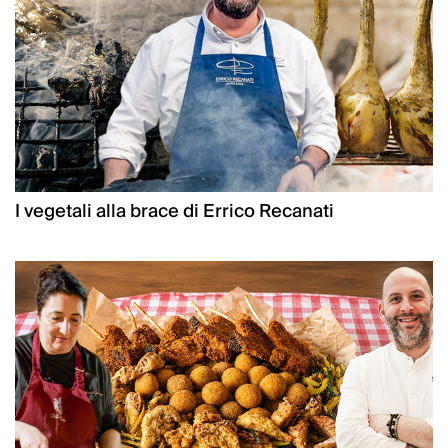
I vegetali alla brace di Errico Recanati