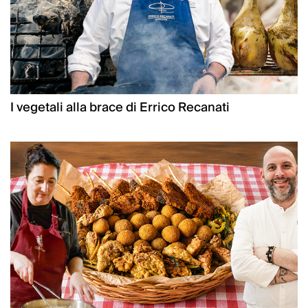
I vegetali alla brace di Errico Recanati