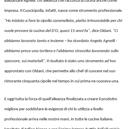
Baldassare Agnelli. Un’alleanza che racconta la cucina anche come
impresa. Il Cuocicipolla, infatti, nasce come strumento professionale.
"Ho iniziato a fare la cipolla caramellata, piatto irrinunciabile per chi
vuole provare la cucina del D'O, quasi 15 anni fa"
, dice Oldani.
"Ci
abbiamo lavorato tanto e insieme – ha ricordato Angelo Agnelli -
abbiamo preso una tortiera e l'abbiamo stravolta lavorando sullo
spessore, sui materiali"
. Il risultato è stato uno strumento ad hoc
approntato con Oldani, che permette allo chef di cuocere nel suo
ristorante cinquanta cipolle nel tempo in cui prima ne cuoceva una.
E oggi tutta la forza di quell’alleanza finalizzata a creare il prodotto
migliore per soddisfare le esigenze di chi lo utilizza a livello
professionale arriva nelle nostre mani, in tutte le cucine italiane.