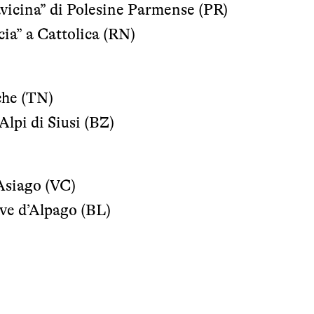
avicina” di Polesine Parmense (PR)
ia” a Cattolica (RN)
che (TN)
Alpi di Siusi (BZ)
Asiago (VC)
ve d’Alpago (BL)