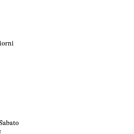
iorni
 Sabato
e