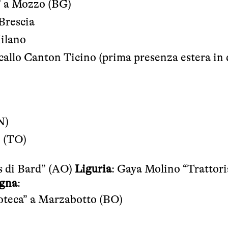
t” a Mozzo (BG)
Brescia
Milano
callo Canton Ticino (prima presenza estera in
N)
o (TO)
as di Bard” (AO)
Liguria
: Gaya Molino “Trattori
gna
:
noteca” a Marzabotto (BO)