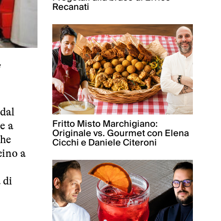
Recanati
dal
Fritto Misto Marchigiano:
e a
Originale vs. Gourmet con Elena
che
Cicchi e Daniele Citeroni
cino a
 di