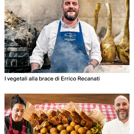
I vegetali alla brace di Errico Recanati