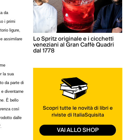
ta da
o i primi
torio ligure,
Lo Spritz originale e i cicchetti
 e assimilare
veneziani al Gran Caffè Quadri
dal 1778
ome
r la sua
to da parte di
e e diventarne
ne. È bello
Scopri tutte le novità di libri e
arenza così
riviste di ItaliaSquisita
rodotto dalle
.
VAI ALLO SHOP