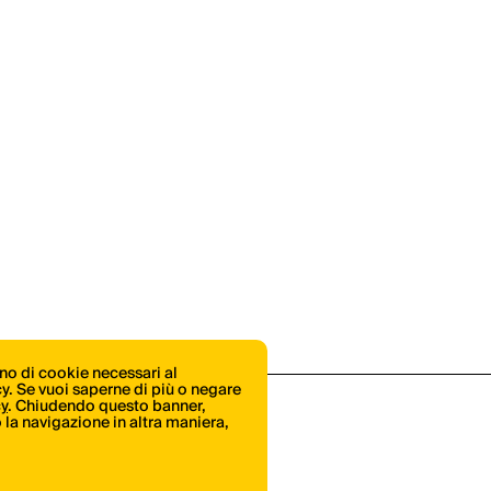
ono di cookie necessari al
icy. Se vuoi saperne di più o negare
cy
. Chiudendo questo banner,
la navigazione in altra maniera,