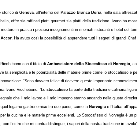
o storico di
Genova
, all’interno del
Palazzo Branca Doria
, nella sala affresca
in, offre sia raffinati piatti gourmet sia piatti della tradizione. Ivano ha moss
 mettere in pratica i preziosi insegnamenti in rinomati ristoranti e hotel del terri
Accor
. Ha avuto così la possibilità di apprendere tutti i segreti di grandi Chef
 Ricchebono con il titolo di
Ambasciatore dello Stoccafisso di Norvegia
, c
re la semplicità e le potenzialità delle materie prime come lo stoccafisso e pe
 e l’innovazione. “Sono davvero felice di ricevere questo importante riconoscimen
iara Ivano Ricchebono. “Lo
stoccafisso
fa parte della tradizione culinaria ligur
egnale che il mio lavoro e il mio impegno stanno andando nella giusta direzio
re quel legame gastronomico tra due paesi, come la
Norvegia
e l’
Italia
, all’app
 per la cucina e le materie prime eccellenti. Lo Stoccafisso di Norvegia è un p
, con l’estro che mi contraddistingue, i sapori della nostra tradizione in tavola”