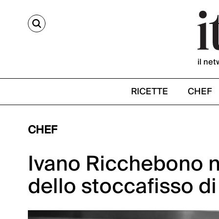
CERCA
il net
RICETTE
CHEF
CHEF
Ivano Ricchebono 
dello stoccafisso d