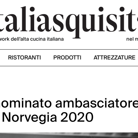
work dell’alta cucina italiana
nel 
RISTORANTI
PRODOTTI
ATTREZZATURE
nominato ambasciator
i Norvegia 2020