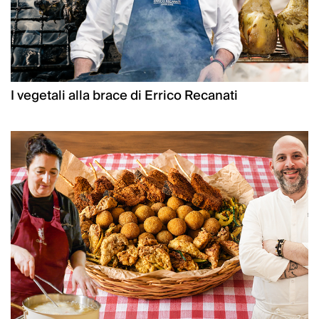
I vegetali alla brace di Errico Recanati