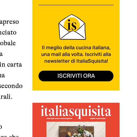
rapreso
nciato
lobale
Il meglio della cucina italiana,
a
una mail alla volta. Iscriviti alla
newsletter di ItaliaSquisita!
in carta
ISCRIVITI ORA
ma
 secondo
urali.
o