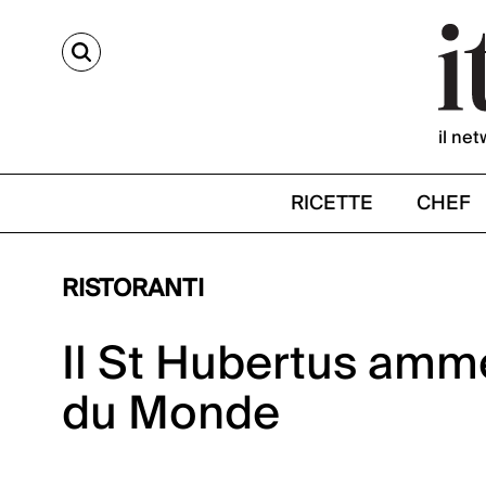
CERCA
il net
RICETTE
CHEF
RISTORANTI
Il St Hubertus amm
du Monde