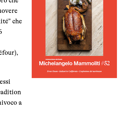
oro che
muovere
ité” che
6
éfour),
essi
radition
nivoco a