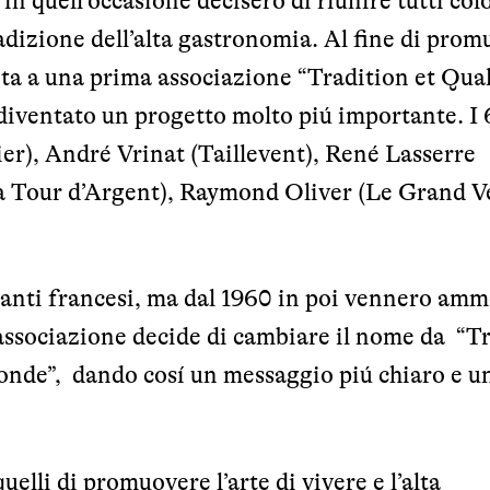
e in quell’occasione decisero di riunire tutti col
tradizione dell’alta gastronomia. Al fine di pro
vita a una prima associazione “Tradition et Qual
è diventato un progetto molto piú importante. I 
er), André Vrinat (Taillevent), René Lasserre
La Tour d’Argent), Raymond Oliver (Le Grand V
ranti francesi, ma dal 1960 in poi vennero amm
 l’associazione decide di cambiare il nome da “T
onde”, dando cosí un messaggio piú chiaro e u
uelli di promuovere l’arte di vivere e l’alta