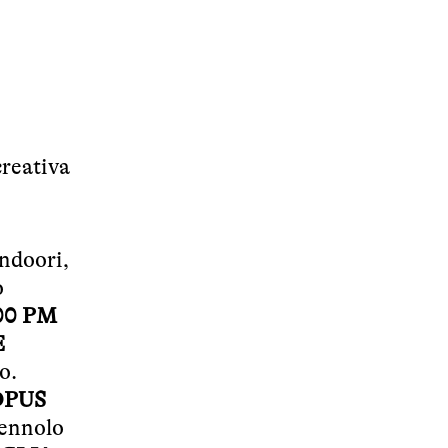
creativa
andoori,
o
00 PM
E
o.
PUS
iennolo