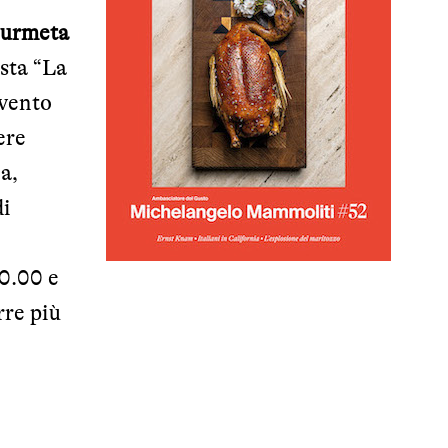
ourmeta
sta “
La
evento
ere
a,
di
20.00 e
rre più