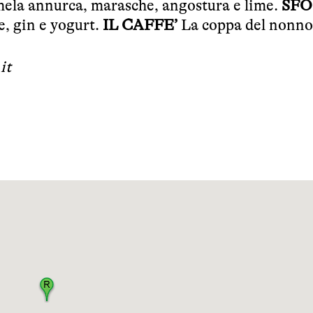
ela annurca, marasche, angostura e lime.
SFO
ie, gin e yogurt.
IL CAFFE’
La coppa del nonno
it