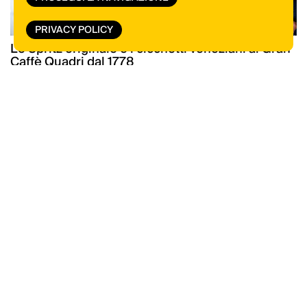
PRIVACY POLICY
Lo Spritz originale e i cicchetti veneziani al Gran
Caffè Quadri dal 1778
Scopri tutte le novità di libri e riviste di
ItaliaSquisita
VAI ALLO SHOP
Il meglio della cucina italiana, una mail alla
volta. Iscriviti alla newsletter di ItaliaSquisita!
ISCRIVITI ORA