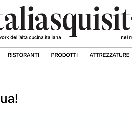
work dell’alta cucina italiana
nel 
RISTORANTI
PRODOTTI
ATTREZZATURE
ua!