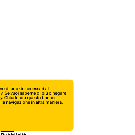
ono di cookie necessari al
icy. Se vuoi saperne di più o negare
cy
. Chiudendo questo banner,
la navigazione in altra maniera,
Shop