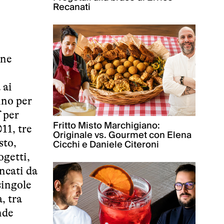
Recanati
ane
 ai
nno per
 per
Fritto Misto Marchigiano:
011, tre
Originale vs. Gourmet con Elena
sto,
Cicchi e Daniele Citeroni
ogetti,
ncati da
singole
, tra
ende