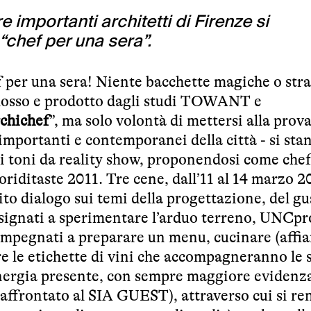
re importanti architetti di Firenze si
“chef per una sera”.
f per una sera! Niente bacchette magiche o str
omosso e prodotto dagli studi TOWANT e
chichef
”, ma solo volontà di mettersi alla prova
ù importanti e contemporanei della città - si sta
i toni da reality show, proponendosi come chef
oriditaste 2011
. Tre cene, dall’11 al 14 marzo 2
ito dialogo sui temi della progettazione, del gu
 designati a sperimentare l’arduo terreno, UNCpr
impegnati a preparare un menu, cucinare (affia
ere le etichette di vini che accompagneranno le 
inergia presente, con sempre maggiore evidenza
affrontato al
SIA GUEST
), attraverso cui si r