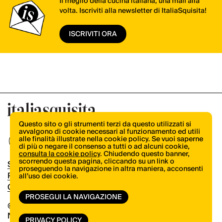
Il meglio della cucina italiana, una mail alla
volta. Iscriviti alla newsletter di ItaliaSquisita!
ISCRIVITI ORA
Questo sito o gli strumenti terzi da questo utilizzati si
avvalgono di cookie necessari al funzionamento ed utili
alle finalità illustrate nella cookie policy. Se vuoi saperne
di più o negare il consenso a tutti o ad alcuni cookie,
consulta la cookie policy
. Chiudendo questo banner,
scorrendo questa pagina, cliccando su un link o
Shop
proseguendo la navigazione in altra maniera, acconsenti
Pubblicità
all’uso dei cookie.
Contatti
PROSEGUI LA NAVIGAZIONE
© Copyright 2026.
Vertical.it
N.ro Iscrizione ROC 32504
PRIVACY POLICY