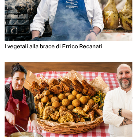
I vegetali alla brace di Errico Recanati