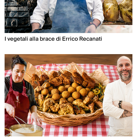
I vegetali alla brace di Errico Recanati