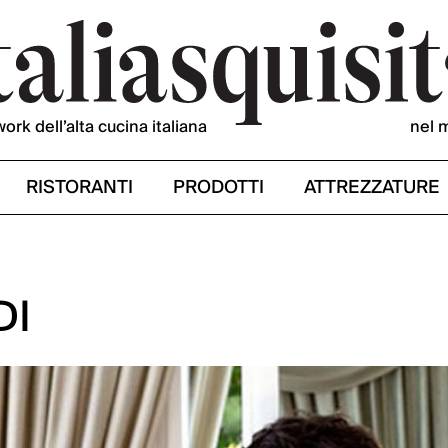
work dell’alta cucina italiana
nel 
RISTORANTI
PRODOTTI
ATTREZZATURE
DI