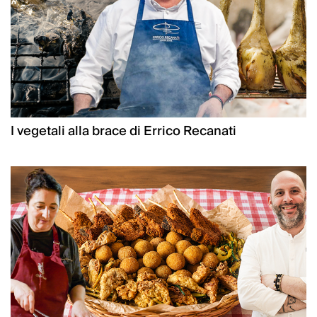
I vegetali alla brace di Errico Recanati