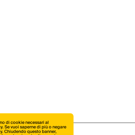
ono di cookie necessari al
icy. Se vuoi saperne di più o negare
cy
. Chiudendo questo banner,