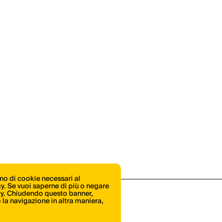
ono di cookie necessari al
icy. Se vuoi saperne di più o negare
cy
. Chiudendo questo banner,
la navigazione in altra maniera,