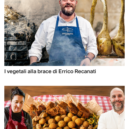
I vegetali alla brace di Errico Recanati