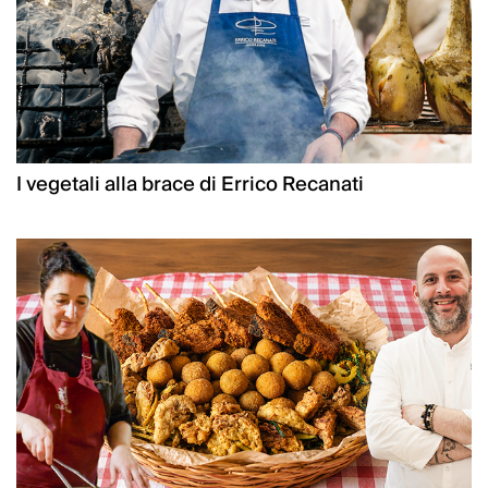
I vegetali alla brace di Errico Recanati