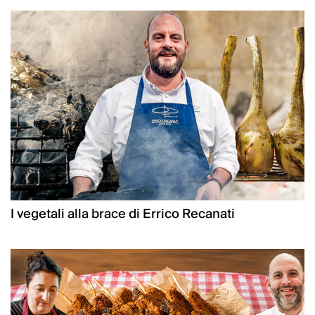
I vegetali alla brace di Errico Recanati