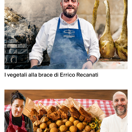
I vegetali alla brace di Errico Recanati