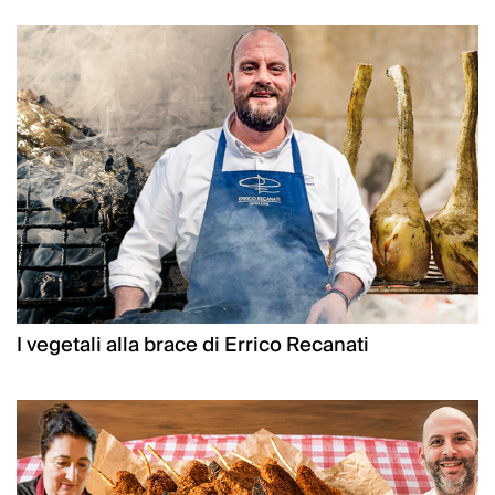
I vegetali alla brace di Errico Recanati