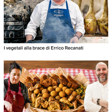
I vegetali alla brace di Errico Recanati