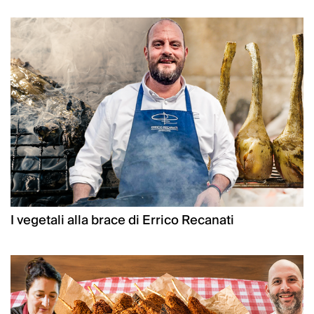
I vegetali alla brace di Errico Recanati