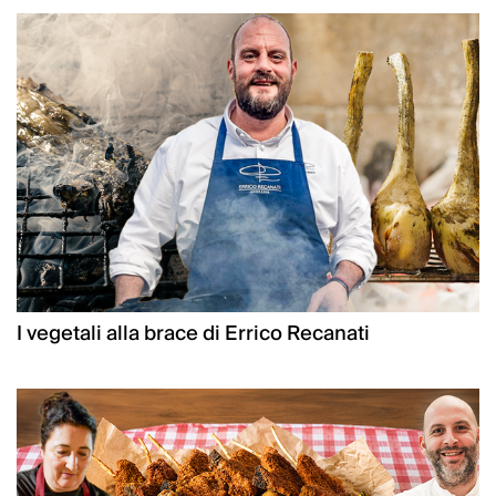
I vegetali alla brace di Errico Recanati