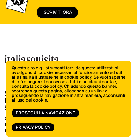
ISCRIVITI ORA
Questo sito o gli strumenti terzi da questo utilizzati si
avvalgono di cookie necessari al funzionamento ed utili
alle finalità illustrate nella cookie policy. Se vuoi saperne
di più o negare il consenso a tutti o ad alcuni cookie,
consulta la cookie policy
. Chiudendo questo banner,
scorrendo questa pagina, cliccando su un link o
Shop
proseguendo la navigazione in altra maniera, acconsenti
Pubblicità
all’uso dei cookie.
Contatti
PROSEGUI LA NAVIGAZIONE
© Copyright 2026.
Vertical.it
N.ro Iscrizione ROC 32504
PRIVACY POLICY
Privacy Policy