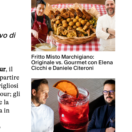
vo di
Fritto Misto Marchigiano:
Originale vs. Gourmet con Elena
Cicchi e Daniele Citeroni
ur
, il
 partire
igliosi
our; gli
e la
a in
o