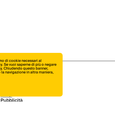
ono di cookie necessari al
icy. Se vuoi saperne di più o negare
cy
. Chiudendo questo banner,
la navigazione in altra maniera,
Shop
Pubblicità
Contatti