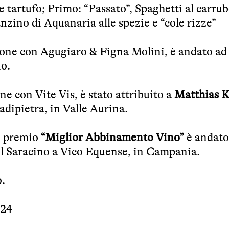
 tartufo; Primo: “Passato”, Spaghetti al carrub
nzino di Aquanaria alle spezie e “cole rizze”
zione con Agugiaro & Figna Molini, è andato a
no.
one con Vite Vis, è stato attribuito a
Matthias K
dipietra, in Valle Aurina.
il premio
“Miglior Abbinamento Vino”
è andato
el Saracino a Vico Equense, in Campania.
o.
024