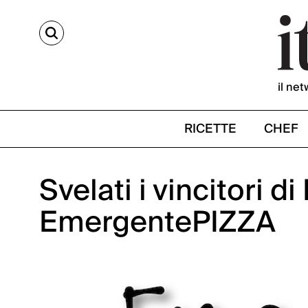
CERCA
il net
RICETTE
CHEF
Svelati i vincitori
EmergentePIZZA