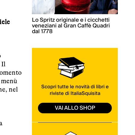
Lo Spritz originale e i cicchetti
iele
veneziani al Gran Caffè Quadri
dal 1778
o
Il
 momento
n menù
Scopri tutte le novità di libri e
ne, nel
riviste di ItaliaSquisita
VAI ALLO SHOP
a