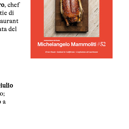
ro
, chef
tie di
taurant
ata del
iulio
o;
 a