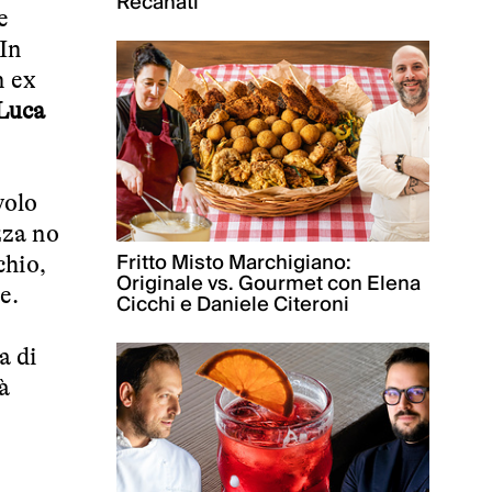
Recanati
e
 In
n ex
Luca
volo
zza no
Fritto Misto Marchigiano:
chio,
Originale vs. Gourmet con Elena
e.
Cicchi e Daniele Citeroni
a di
à