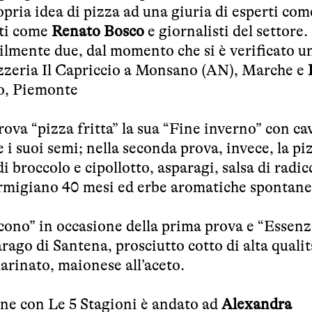
pria idea di pizza ad una giuria di esperti com
ati come
Renato Bosco
e giornalisti del settore.
bilmente due, dal momento che si è verificato u
izzeria Il Capriccio a Monsano (AN), Marche e
no, Piemonte
ova “pizza fritta” la sua “Fine inverno” con ca
 i suoi semi; nella seconda prova, invece, la pi
 broccolo e cipollotto, asparagi, salsa di radic
 Parmigiano 40 mesi ed erbe aromatiche spontane
cono” in occasione della prima prova e “Essenz
ago di Santena, prosciutto cotto di alta qualit
arinato, maionese all’aceto.
one con Le 5 Stagioni è andato ad
Alexandra