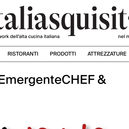
work dell’alta cucina italiana
nel 
RISTORANTI
PRODOTTI
ATTREZZATURE
 di EmergenteCHEF &