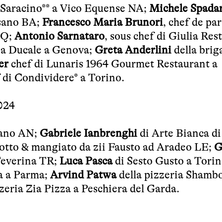
el Saracino** a Vico Equense NA;
Michele Spada
rsano BA;
Francesco Maria Brunori
, chef de par
AQ;
Antonio Sarnataro
, sous chef di Giulia Res
ia Ducale a Genova;
Greta Anderlini
della brig
er
chef di Lunaris 1964 Gourmet Restaurant a
f di Condividere* a Torino.
024
sano AN;
Gabriele Ianbrenghi
di Arte Bianca di
otto & mangiato da zii Fausto ad Aradeo LE;
G
Teverina TR;
Luca Pasca
di Sesto Gusto a Torin
la a Parma;
Arvind Patwa
della pizzeria Shambo
zeria Zia Pizza a Peschiera del Garda.