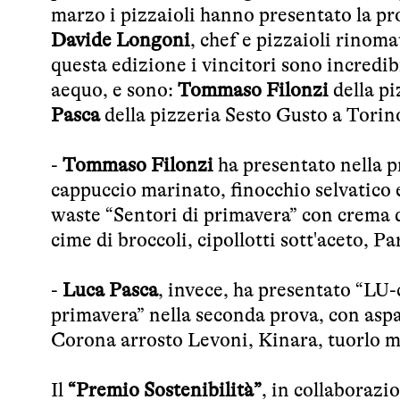
marzo i pizzaioli hanno presentato la pro
Davide Longoni
, chef e pizzaioli rinom
questa edizione i vincitori sono incredi
aequo, e sono:
Tommaso Filonzi
della p
Pasca
della pizzeria Sesto Gusto a Tori
-
Tommaso Filonzi
ha presentato nella pr
cappuccio marinato, finocchio selvatico e
waste “Sentori di primavera” con crema di
cime di broccoli, cipollotti sott'aceto,
-
Luca Pasca
, invece, ha presentato “LU-
primavera” nella seconda prova, con aspar
Corona arrosto Levoni, Kinara, tuorlo m
Il
“Premio Sostenibilità”
, in collaborazi