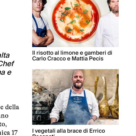
Il risotto al limone e gamberi di
lta
Carlo Cracco e Mattia Pecis
eChef
na e
e della
nno
to,
I vegetali alla brace di Errico
nica 17