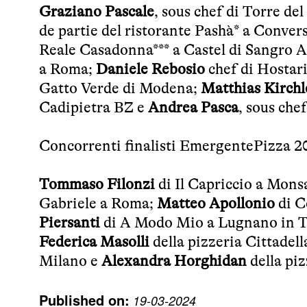
Graziano Pascale
, sous chef di Torre d
de partie del ristorante Pashà* a Conve
Reale Casadonna*** a Castel di Sangro 
a Roma;
Daniele Rebosio
chef di Hostar
Gatto Verde di Modena;
Matthias Kirchl
Cadipietra BZ e
Andrea Pasca
, sous che
Concorrenti finalisti EmergentePizza 2
Tommaso Filonzi
di Il Capriccio a Mon
Gabriele a Roma;
Matteo Apollonio
di C
Piersanti
di A Modo Mio a Lugnano in 
Federica Masolli
della pizzeria Cittadel
Milano e
Alexandra Horghidan
della piz
Published on:
19-03-2024