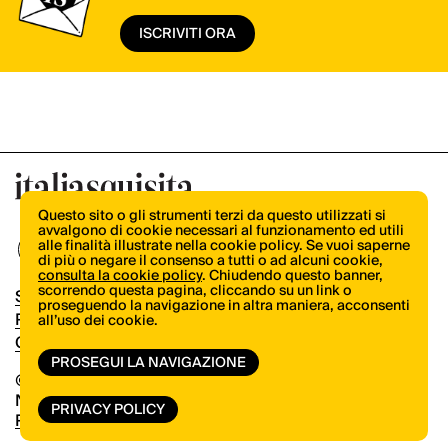
ISCRIVITI ORA
Questo sito o gli strumenti terzi da questo utilizzati si
avvalgono di cookie necessari al funzionamento ed utili
alle finalità illustrate nella cookie policy. Se vuoi saperne
di più o negare il consenso a tutti o ad alcuni cookie,
consulta la cookie policy
. Chiudendo questo banner,
scorrendo questa pagina, cliccando su un link o
Shop
proseguendo la navigazione in altra maniera, acconsenti
Pubblicità
all’uso dei cookie.
Contatti
PROSEGUI LA NAVIGAZIONE
© Copyright 2026.
Vertical.it
N.ro Iscrizione ROC 32504
PRIVACY POLICY
Privacy Policy