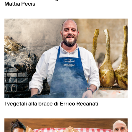
Mattia Pecis
I vegetali alla brace di Errico Recanati