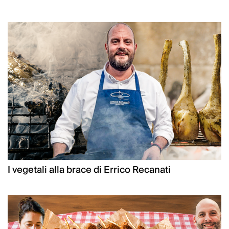
I vegetali alla brace di Errico Recanati