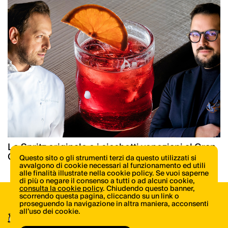
Lo Spritz originale e i cicchetti veneziani al Gran
Caffè Quadri dal 1778
Questo sito o gli strumenti terzi da questo utilizzati si
avvalgono di cookie necessari al funzionamento ed utili
alle finalità illustrate nella cookie policy. Se vuoi saperne
di più o negare il consenso a tutti o ad alcuni cookie,
consulta la cookie policy
. Chiudendo questo banner,
scorrendo questa pagina, cliccando su un link o
proseguendo la navigazione in altra maniera, acconsenti
Scopri tutte le novità di libri e riviste di
all’uso dei cookie.
ItaliaSquisita