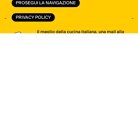
PROSEGUI LA NAVIGAZIONE
VAI ALLO SHOP
PRIVACY POLICY
Il meglio della cucina italiana, una mail alla
volta. Iscriviti alla newsletter di ItaliaSquisita!
ISCRIVITI ORA
Shop