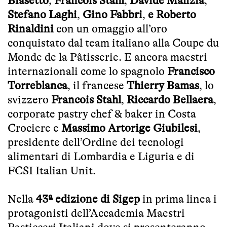
Biasetto
,
Francois Stahl
,
Davide Malizia
,
Stefano Laghi
,
Gino Fabbri
,
e Roberto
Rinaldini
con un omaggio all’oro
conquistato dal team italiano alla Coupe du
Monde de la Pâtisserie. E ancora maestri
internazionali come lo spagnolo
Francisco
Torreblanca
, il francese
Thierry Bamas
, lo
svizzero
Francois Stahl
,
Riccardo Bellaera
,
corporate pastry chef & baker in Costa
Crociere e
Massimo Artorige Giubilesi
,
presidente dell’Ordine dei tecnologi
alimentari di Lombardia e Liguria e di
FCSI Italian Unit.
Nella
43ª edizione di Sigep
in prima linea i
protagonisti dell’Accademia Maestri