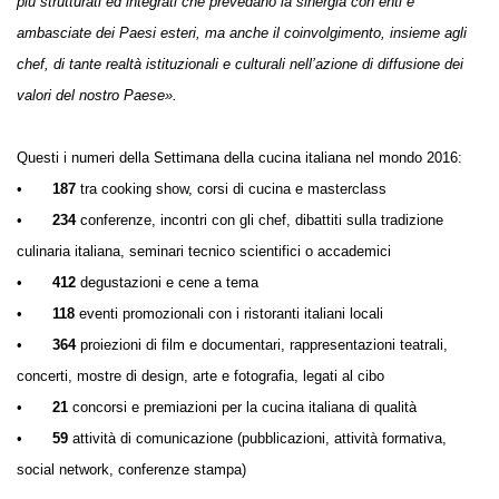
più strutturati ed integrati che prevedano la sinergia con enti e
ambasciate dei Paesi esteri, ma anche il coinvolgimento, insieme agli
chef, di tante realtà istituzionali e culturali nell’azione di diffusione dei
valori del nostro Paese».
Questi i numeri della Settimana della cucina italiana nel mondo 2016:
•
187
tra cooking show, corsi di cucina e masterclass
•
234
conferenze, incontri con gli chef, dibattiti sulla tradizione
culinaria italiana, seminari tecnico scientifici o accademici
•
412
degustazioni e cene a tema
•
118
eventi promozionali con i ristoranti italiani locali
•
364
proiezioni di film e documentari, rappresentazioni teatrali,
concerti, mostre di design, arte e fotografia, legati al cibo
•
21
concorsi e premiazioni per la cucina italiana di qualità
•
59
attività di comunicazione (pubblicazioni, attività formativa,
social network, conferenze stampa)