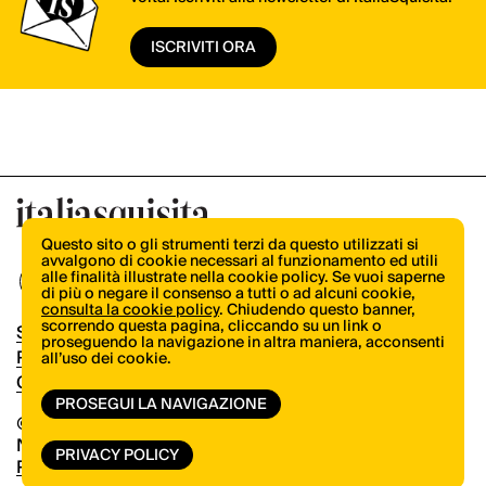
ISCRIVITI ORA
Questo sito o gli strumenti terzi da questo utilizzati si
avvalgono di cookie necessari al funzionamento ed utili
alle finalità illustrate nella cookie policy. Se vuoi saperne
di più o negare il consenso a tutti o ad alcuni cookie,
consulta la cookie policy
. Chiudendo questo banner,
scorrendo questa pagina, cliccando su un link o
Shop
proseguendo la navigazione in altra maniera, acconsenti
Pubblicità
all’uso dei cookie.
Contatti
PROSEGUI LA NAVIGAZIONE
© Copyright 2026.
Vertical.it
N.ro Iscrizione ROC 32504
PRIVACY POLICY
Privacy Policy